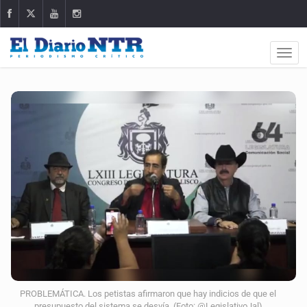
PROBLEMÁTICA. Los petistas afirmaron que hay indicios de que el
presupuesto del sistema se desvía. (Foto: @LegislativoJal)