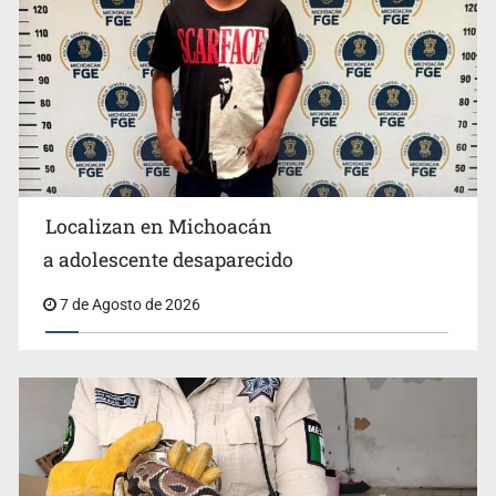
Localizan en Michoacán
Procesan a el “R1”, presunto líder criminal en Jalisco y
a adolescente desaparecido
Michoacán
7 de Agosto de 2026