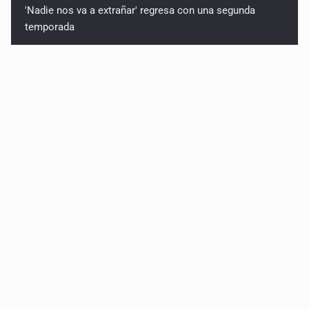
'Nadie nos va a extrañar' regresa con una segunda
temporada
México golea a Panamá y se clasifica al Mundial sub 20