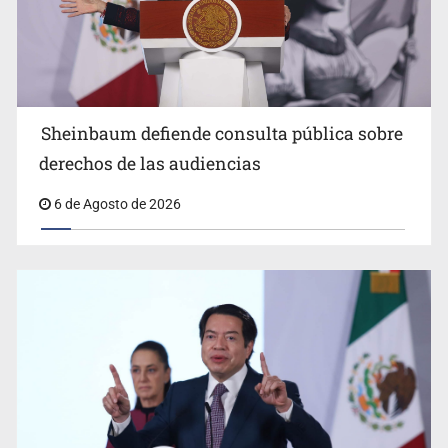
Sheinbaum anuncia refuerzo de seguridad en
Sheinbaum defiende consulta pública sobre
Michoacán para reactivar exportación de aguacate
derechos de las audiencias
6 de Agosto de 2026