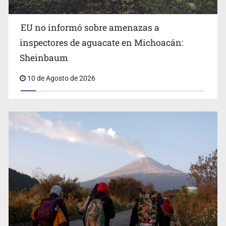
Incendio forestal en Canadá obliga a evacuar a más de
EU no informó sobre amenazas a
20 mil personas
inspectores de aguacate en Michoacán:
Sheinbaum
10 de Agosto de 2026