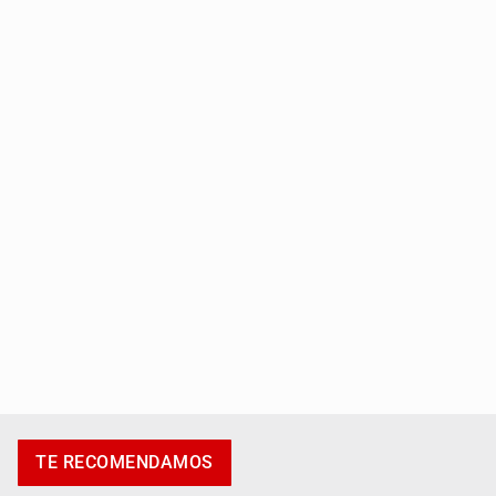
Capturan a secuestradora buscada desde 2012
Catean centro de fraudes inmobiliarios en Zapopan
TE RECOMENDAMOS