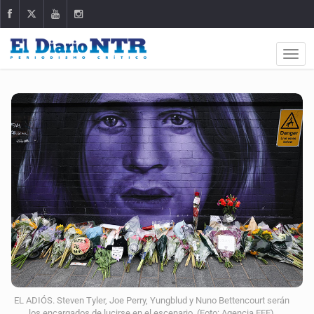
EL ADIÓS. Steven Tyler, Joe Perry, Yungblud y Nuno Bettencourt serán
los encargados de lucirse en el escenario. (Foto: Agencia EFE)