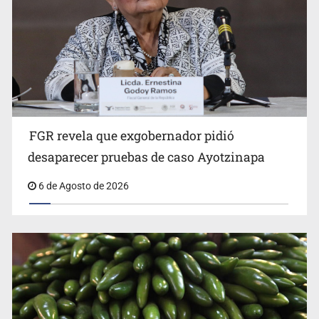
FGR revela que exgobernador pidió
Kershenobich descarta brote de ciclosporiasis en
desaparecer pruebas de caso Ayotzinapa
México
6 de Agosto de 2026