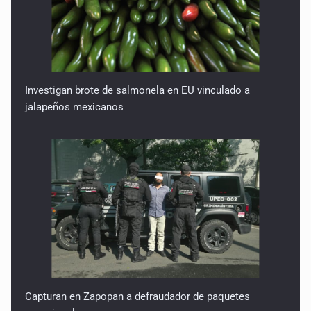
9 de Julio de 2026
Reactivarán contraflujo en López Mateos Sur a partir del
13 de julio
9 de Julio de 2026
Investigan brote de salmonela en EU vinculado a
jalapeños mexicanos
Y no se enoje con el FBI
9 de Julio de 2026
Lo que quedó del mundial
8 de Julio de 2026
Hombre es investigado por ser autor intelectual del
feminicidio de su madre
7 de Julio de 2026
Capturan en Zapopan a defraudador de paquetes
A ver cuántos quedan