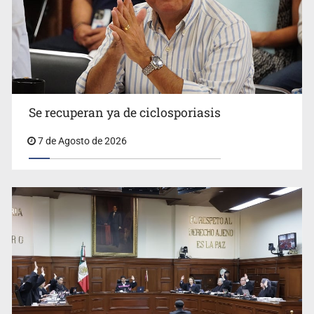
Se recuperan ya de ciclosporiasis
UdeG convierte residuos de agave en biotextil
7 de Agosto de 2026