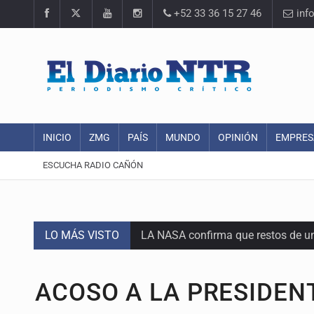
+52 33 36 15 27 46
inf
INICIO
ZMG
PAÍS
MUNDO
OPINIÓN
EMPRES
ESCUCHA RADIO CAÑÓN
LO MÁS VISTO
LA NASA confirma que restos de u
'Nadie nos va a extrañar' regresa
ACOSO A LA PRESIDEN
México golea a Panamá y se clasif