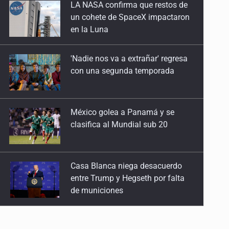
'Nadie nos va a extrañar' regresa
Al estilo Jalisco
con una segunda temporada
16 de Enero de 2026
México golea a Panamá y se
clasifica al Mundial sub 20
Casa Blanca niega desacuerdo
entre Trump y Hegseth por falta
de municiones
Anuncian comité ciudadano para
exigir la liberación de Ernesto
Ruffo
Impulsan jornada informativa