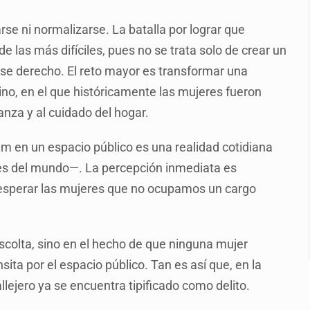
e Trump y Hegseth por falta de municiones
se ni normalizarse. La batalla por lograr que
gir la liberación de Ernesto Ruffo
e las más difíciles, pues no se trata solo de crear un
 ese derecho. El reto mayor es transformar una
suman 1,775 mdp
gino, en el que históricamente las mujeres fueron
anza y al cuidado del hogar.
as del país para vivir
idencia acusan fallas estructurales
um en un espacio público es una realidad cotidiana
es del mundo—. La percepción inmediata es
al fracking en México
 esperar las mujeres que no ocupamos un cargo
escolta, sino en el hecho de que ninguna mujer
sita por el espacio público. Tan es así que, en la
llejero ya se encuentra tipificado como delito.