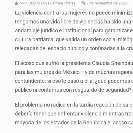
Casa Blanca niega desacuerdo entr
por HUMANITAS | Carmen Chinas
7 de Noviembre de 2025
La violencia contra las mujeres no puede minimizar
Anuncian comité ciudadano para exi
tengamos una vida libre de violencias ha sido una d
Quinto Patio
andamiaje jurídico e institucional para garantizar
Créditos fiscales por anomalías 
cultura patriarcal que valida un orden social misó
relegadas del espacio público y confinadas a la cri
Tiene Zapopan las colonias más car
Vecinos de Torre A en Latitud Prov
El acoso que sufrió la presidenta Claudia Sheinba
para las mujeres de México —y de muchas region
Comité de expertos abre la puerta 
contundente: si eso le pasó a ella, ¿qué podemos
público ni contamos con resguardo de seguridad?
El problema no radica en la tardía reacción de su 
debería tener que enfrentar violencia mientras tran
mayoría de los estados de la República el acoso ca