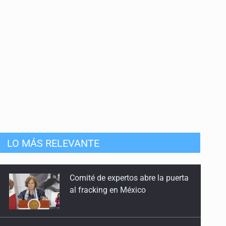
22 de abril en Guadalajara
24 de Abril de 2026
Con nuevo protocolo de búsqueda
27 de Marzo de 2026
A un año del Izaguirre
13 de Marzo de 2026
Ajustes a la Ley de Atención a Víctimas
LO MÁS RELEVANTE
13 de Febrero de 2026
LA NASA confirma que restos de
Reclutamiento forzado y responsabilidad del
un cohete de SpaceX impactaron
Estado
en la Luna
30 de Enero de 2026