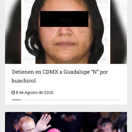
Detienen en CDMX a Guadalupe “N” por
Ciclosporiasis no representa un riesgo epidemiológico
masivo
huachicol
8 de Agosto de 2026