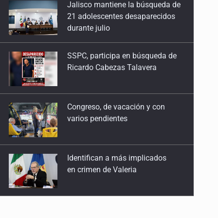
SSPC, participa en búsqueda de
23 de Abril de 2026
Ricardo Cabezas Talavera
Sistema tributario
16 de Abril de 2026
Congreso, de vacación y con
varios pendientes
Especulación salvaje
26 de Marzo de 2026
Identifican a más implicados
Piden mucho, dan poco
en crimen de Valeria
19 de Marzo de 2026
Fragilidad global
Capturan en Zapopan a
12 de Marzo de 2026
defraudador de paquetes
vacacionales
Tormenta económica
5 de Marzo de 2026
Capturan a secuestradora