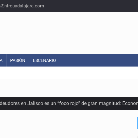
o@ntrguadalajara.com
A
PASIÓN
ESCENARIO
 deudores en Jalisco es un “foco rojo” de gran magnitud: Econo
ra recuperar fondos públicos
arios en Zapopan