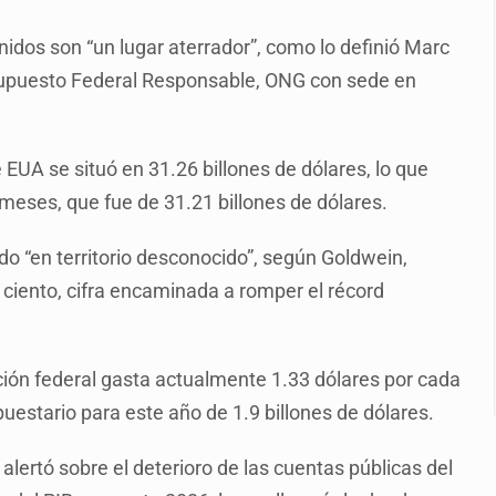
n y amenzas contra su pareja
idos son “un lugar aterrador”, como lo definió Marc
enuncian tala; IJALVI lo niega
supuesto Federal Responsable, ONG con sede en
ión en Balcones de Oblatos
icardo Cabezas Talavera
EUA se situó en 31.26 billones de dólares, lo que
rrollo de vivienda en Mirador de San Isidro
 meses, que fue de 31.21 billones de dólares.
imen de Valeria
o “en territorio desconocido”, según Goldwein,
a desde 2012
 ciento, cifra encaminada a romper el récord
ación federal gasta actualmente 1.33 dólares por cada
puestario para este año de 1.9 billones de dólares.
s alertó sobre el deterioro de las cuentas públicas del