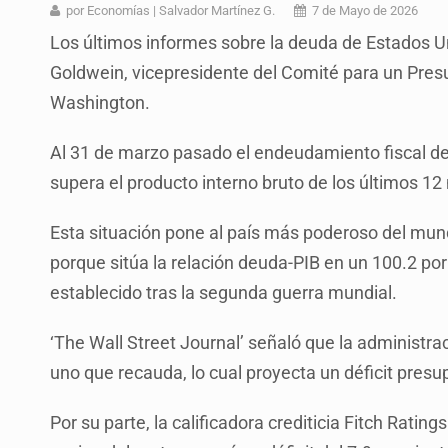
Ex policía es detenido por agresió
por Economías | Salvador Martínez G.
7 de Mayo de 2026
Los últimos informes sobre la deuda de Estados Un
Vecinos de Mirador de San Isidro d
Goldwein, vicepresidente del Comité para un Pre
Reporta 627 acciones tras inundac
Washington.
SSPC, participa en búsqueda de R
Al 31 de marzo pasado el endeudamiento fiscal de 
Proponen consulta popular por desa
supera el producto interno bruto de los últimos 12
Identifican a más implicados en cr
Esta situación pone al país más poderoso del mund
Capturan a secuestradora buscad
porque sitúa la relación deuda-PIB en un 100.2 por
establecido tras la segunda guerra mundial.
‘The Wall Street Journal’ señaló que la administr
uno que recauda, lo cual proyecta un déficit presu
Por su parte, la calificadora crediticia Fitch Rating