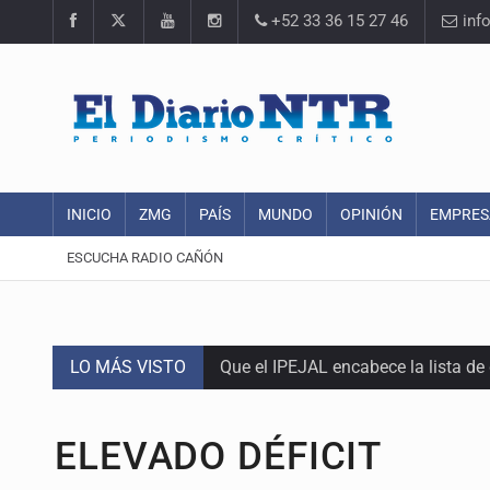
+52 33 36 15 27 46
inf
INICIO
ZMG
PAÍS
MUNDO
OPINIÓN
EMPRES
ESCUCHA RADIO CAÑÓN
LO MÁS VISTO
Que el IPEJAL encabece la lista de
Critican inoperancia de la ASEJ pa
ELEVADO DÉFICIT
Catean centro de fraudes inmobili