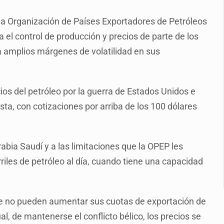
n y amenzas contra su pareja
la Organización de Países Exportadores de Petróleos
enuncian tala; IJALVI lo niega
a el control de producción y precios de parte de los
ión en Balcones de Oblatos
pa amplios márgenes de volatilidad en sus
icardo Cabezas Talavera
rrollo de vivienda en Mirador de San Isidro
ios del petróleo por la guerra de Estados Unidos e
imen de Valeria
cista, con cotizaciones por arriba de los 100 dólares
a desde 2012
bia Saudí y a las limitaciones que la OPEP les
riles de petróleo al día, cuando tiene una capacidad
ue no pueden aumentar sus cuotas de exportación de
al, de mantenerse el conflicto bélico, los precios se