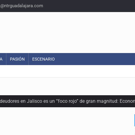
o@ntrguadalajara.com
A
PASIÓN
ESCENARIO
 deudores en Jalisco es un “foco rojo” de gran magnitud: Econo
ra recuperar fondos públicos
arios en Zapopan