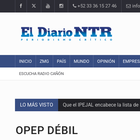
+52 33 36 15 27 46
inf
INICIO
ZMG
PAÍS
MUNDO
OPINIÓN
EMPRES
ESCUCHA RADIO CAÑÓN
LO MÁS VISTO
Que el IPEJAL encabece la lista de
Critican inoperancia de la ASEJ pa
OPEP DÉBIL
Catean centro de fraudes inmobili