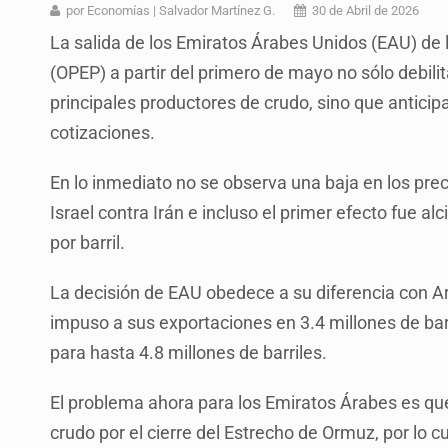
Ex policía es detenido por agresió
por Economías | Salvador Martínez G.
30 de Abril de 2026
La salida de los Emiratos Árabes Unidos (EAU) de 
Vecinos de Mirador de San Isidro d
(OPEP) a partir del primero de mayo no sólo debilit
Reporta 627 acciones tras inundac
principales productores de crudo, sino que antici
SSPC, participa en búsqueda de R
cotizaciones.
Proponen consulta popular por desa
En lo inmediato no se observa una baja en los prec
Identifican a más implicados en cr
Israel contra Irán e incluso el primer efecto fue al
por barril.
Capturan a secuestradora buscad
La decisión de EAU obedece a su diferencia con Ara
impuso a sus exportaciones en 3.4 millones de bar
para hasta 4.8 millones de barriles.
El problema ahora para los Emiratos Árabes es q
crudo por el cierre del Estrecho de Ormuz, por lo cu