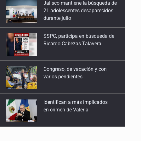
SSPC, participa en búsqueda de
23 de Abril de 2026
Ricardo Cabezas Talavera
Sistema tributario
16 de Abril de 2026
Congreso, de vacación y con
varios pendientes
Especulación salvaje
26 de Marzo de 2026
Identifican a más implicados
Piden mucho, dan poco
en crimen de Valeria
19 de Marzo de 2026
Fragilidad global
Capturan en Zapopan a
12 de Marzo de 2026
defraudador de paquetes
vacacionales
Tormenta económica
5 de Marzo de 2026
Capturan a secuestradora