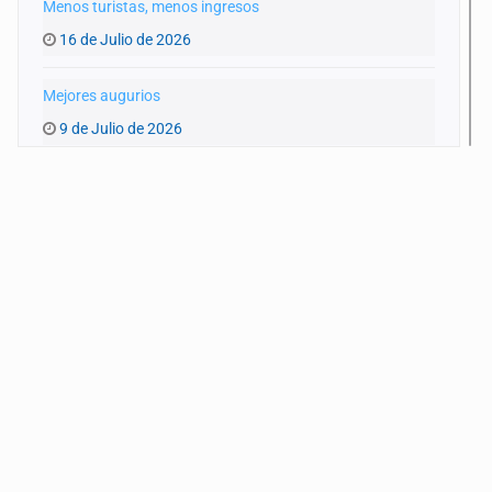
Menos turistas, menos ingresos
16 de Julio de 2026
Mejores augurios
9 de Julio de 2026
TMEC, en agonía
2 de Julio de 2026
Sorprende crecimiento
25 de Junio de 2026
Cuentas alegres
18 de Junio de 2026
Elevado déficit
7 de Mayo de 2026