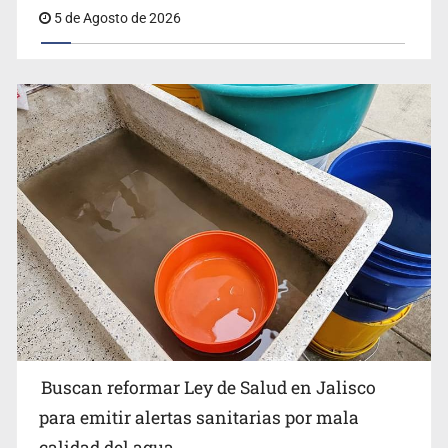
5 de Agosto de 2026
Buscan reformar Ley de Salud en Jalisco para emitir
alertas sanitarias por mala calidad del agua
Buscan reformar Ley de Salud en Jalisco
Citarían a Medrano si persiste falta de diálogo con
para emitir alertas sanitarias por mala
vecinos de Mirador San Isidro
calidad del agua