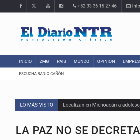
+52 33 36 15 27 46
inf
INICIO
ZMG
PAÍS
MUNDO
OPINIÓN
EMPRES
ESCUCHA RADIO CAÑÓN
LO MÁS VISTO
Localizan en Michoacán a adolesc
México no está preparado para una 
LA PAZ NO SE DECRET
Lamenta Carla Humphrey la negativ