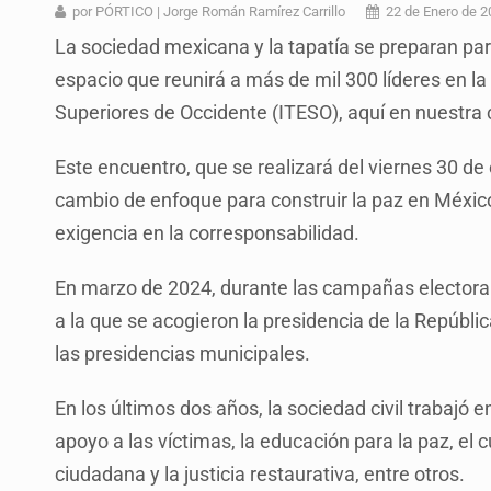
Desapariciones en Jalisco, con com
por PÓRTICO | Jorge Román Ramírez Carrillo
22 de Enero de 2
La sociedad mexicana y la tapatía se preparan par
Sorprende serpiente a mujer en su 
espacio que reunirá a más de mil 300 líderes en la
Sheinbaum anticipa más detencione
Superiores de Occidente (ITESO), aquí en nuestra 
Resalta Fujimori restablecimiento 
Este encuentro, que se realizará del viernes 30 de
Asume Abelardo De la Espriella c
cambio de enfoque para construir la paz en México
Policías bajo la mira: La CEDHJ d
exigencia en la corresponsabilidad.
Catean casa por esquema de fraude
En marzo de 2024, durante las campañas electoral
a la que se acogieron la presidencia de la Repúbl
las presidencias municipales.
En los últimos dos años, la sociedad civil trabajó 
apoyo a las víctimas, la educación para la paz, el 
ciudadana y la justicia restaurativa, entre otros.