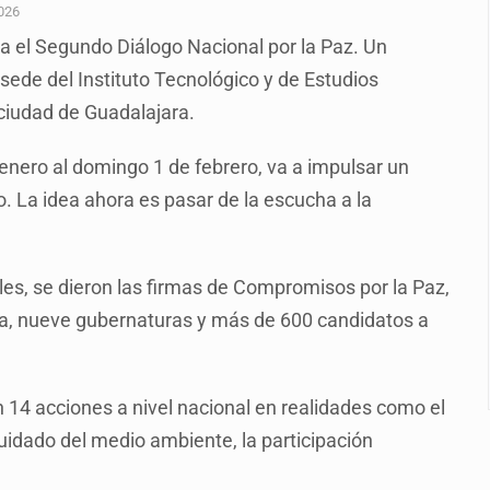
plicidad de policías, afirma Lazos de Amor
026
a el Segundo Diálogo Nacional por la Paz. Un
domicilio en Santa Teresita
 sede del Instituto Tecnológico y de Estudios
s por caso Ayotzinapa y promete justicia
ciudad de Guadalajara.
de relaciones con México
 enero al domingo 1 de febrero, va a impulsar un
omo Presidente de Colombia
. La idea ahora es pasar de la escucha a la
ocumenta su implicación en desapariciones forzadas
 telefónico
es, se dieron las firmas de Compromisos por la Paz,
ica, nueve gubernaturas y más de 600 candidatos a
en 14 acciones a nivel nacional en realidades como el
cuidado del medio ambiente, la participación