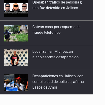
Catean casa por esquema de
fraude telefónico
Pedir ayuda no debería ser pecado
29 de Abril de 2026
Localizan en Michoacán
Aplausos internacionales, riesgos nacionales
a adolescente desaparecido
22 de Abril de 2026
La negación desde la psicología del poder
Desapariciones en Jalisco, con
15 de Abril de 2026
complicidad de policías, afirma
Lazos de Amor
Entre tómbolas, incendios y silencios
25 de Marzo de 2026
Sorprende serpiente a mujer en su
domicilio en Santa Teresita
Proteger a quienes nos protegen
18 de Marzo de 2026
Sheinbaum anticipa más