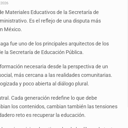
e de pitbull en Zapopan
 2026
de Materiales Educativos de la Secretaría de
con peluches para exigir 'cobro de piso'
inistrativo. Es el reflejo de una disputa más
ura en San Miguel el Alto
en México.
idencia de vínculos entre el gobierno de México y el crimen org
ga fue uno de los principales arquitectos de los
 Estado del Vaticano
e la Secretaría de Educación Pública.
io registrado en 2025 en Tlaquepaque
sformación necesaria desde la perspectiva de un
lisco para emitir alertas sanitarias por mala calidad del agua
social, más cercana a las realidades comunitarias.
ogizada y poco abierta al diálogo plural.
tral. Cada generación redefine lo que debe
ian los contenidos, cambian también las tensiones
dadero reto es recuperar la educación.