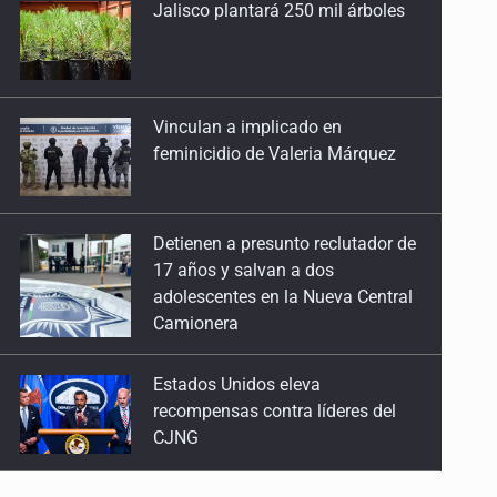
Vinculan a implicado en
feminicidio de Valeria Márquez
Pedir ayuda no debería ser pecado
29 de Abril de 2026
Detienen a presunto reclutador de
Aplausos internacionales, riesgos nacionales
17 años y salvan a dos
22 de Abril de 2026
adolescentes en la Nueva Central
Camionera
La negación desde la psicología del poder
15 de Abril de 2026
Estados Unidos eleva
recompensas contra líderes del
Entre tómbolas, incendios y silencios
CJNG
25 de Marzo de 2026
Mueren cuatro personas por
Proteger a quienes nos protegen
volcadura en San Miguel el Alto
18 de Marzo de 2026