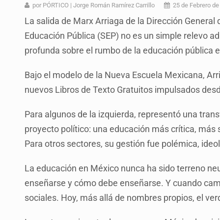
Mujer resulta lesionada tras ataqu
por PÓRTICO | Jorge Román Ramírez Carrillo
25 de Febrero de
La salida de Marx Arriaga de la Dirección General 
Vinculan a pareja que extorsionaba 
Educación Pública (SEP) no es un simple relevo adm
Mueren cuatro personas por volcad
profunda sobre el rumbo de la educación pública 
Ken Salazar afirma que no tiene ev
Bajo el modelo de la Nueva Escuela Mexicana, Arria
Sheinbaum se reúnen secretario de
nuevos Libros de Texto Gratuitos impulsados desd
Vinculan a responsable de homicid
Para algunos de la izquierda, representó una tran
Buscan reformar Ley de Salud en Ja
proyecto político: una educación más crítica, más 
Para otros sectores, su gestión fue polémica, ideol
La educación en México nunca ha sido terreno neu
enseñarse y cómo debe enseñarse. Y cuando camb
sociales. Hoy, más allá de nombres propios, el ver