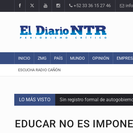
+52 33 36 15 27 46
inf
INICIO
ZMG
PAÍS
MUNDO
OPINIÓN
EMPRES
ESCUCHA RADIO CAÑÓN
LO MÁS VISTO
Sin registro formal de autogobiern
Citarían a Medrano si persiste falt
EDUCAR NO ES IMPON
Asesinan a tres luego de dos ata