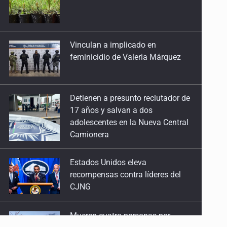
Vinculan a implicado en
22 de Abril de 2026
feminicidio de Valeria Márquez
Rancho Izaguirre: la tierra sigue hablando
15 de Abril de 2026
Detienen a presunto reclutador de
17 años y salvan a dos
El Siapa no cumple ni con su ley
adolescentes en la Nueva Central
25 de Marzo de 2026
Camionera
Un Mundial con desafíos en Jalisco
Estados Unidos eleva
18 de Marzo de 2026
recompensas contra líderes del
CJNG
Reclutados y desaparecidos, carne de cañón
11 de Marzo de 2026
Mueren cuatro personas por
volcadura en San Miguel el Alto
El santo de los sicarios mexicanos
4 de Marzo de 2026