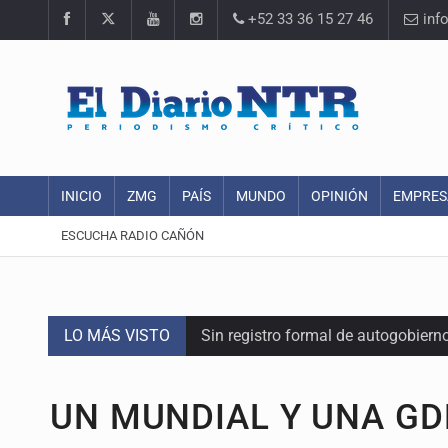
+52 33 36 15 27 46
inf
INICIO
ZMG
PAÍS
MUNDO
OPINIÓN
EMPRES
ESCUCHA RADIO CAÑÓN
LO MÁS VISTO
Sin registro formal de autogobiern
Citarían a Medrano si persiste falt
UN MUNDIAL Y UNA G
Asesinan a tres luego de dos ata