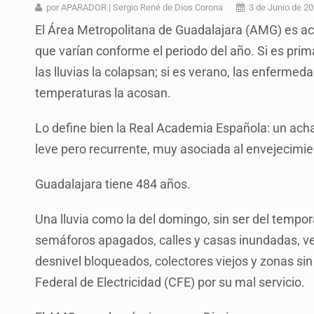
Mujer resulta lesionada tras ataqu
por APARADOR | Sergio René de Dios Corona
3 de Junio de 2
El Área Metropolitana de Guadalajara (AMG) es a
Vinculan a pareja que extorsionaba 
que varían conforme el periodo del año. Si es prima
Mueren cuatro personas por volcad
las lluvias la colapsan; si es verano, las enfermedad
Ken Salazar afirma que no tiene ev
temperaturas la acosan.
Sheinbaum se reúnen secretario de
Lo define bien la Real Academia Española: un acha
Vinculan a responsable de homicid
leve pero recurrente, muy asociada al envejecimie
Buscan reformar Ley de Salud en Ja
Guadalajara tiene 484 años.
Una lluvia como la del domingo, sin ser del tempor
semáforos apagados, calles y casas inundadas, veh
desnivel bloqueados, colectores viejos y zonas sin
Federal de Electricidad (CFE) por su mal servicio.