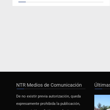
NTR Medios de Comunicación
Última
De no existir previa autorización, queda
expresamente prohibida la publicación,