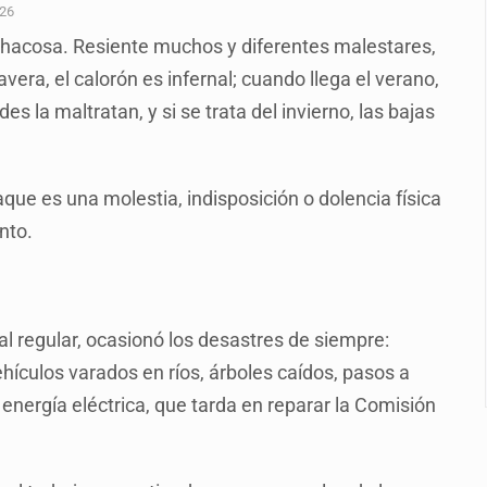
e de pitbull en Zapopan
026
chacosa. Resiente muchos y diferentes malestares,
con peluches para exigir 'cobro de piso'
vera, el calorón es infernal; cuando llega el verano,
ura en San Miguel el Alto
es la maltratan, y si se trata del invierno, las bajas
idencia de vínculos entre el gobierno de México y el crimen org
 Estado del Vaticano
que es una molestia, indisposición o dolencia física
io registrado en 2025 en Tlaquepaque
nto.
lisco para emitir alertas sanitarias por mala calidad del agua
al regular, ocasionó los desastres de siempre:
ículos varados en ríos, árboles caídos, pasos a
 energía eléctrica, que tarda en reparar la Comisión