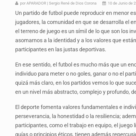
SCJN ordena al Congreso de Jalisc
por APARADOR | Sergio René de Dios Corona
10 de Junio de 
Un partido de futbol puede reproducir en menor esc
Fiscalía exhuma 126 cuerpos de 3
jugadores, la comunidad en que se desarrolla el e
Al archivo la mitad de quejas contr
el terreno de juego es un símil de lo que son los i
Ya hay solicitud de audiencia de i
asomarnos a la identidad y a los valores que están
participantes en las justas deportivas.
Vecinos acusan retiro de árboles; Ij
Buscan mantener tradiciones con 
En ese sentido, el futbol es mucho más que un en
individuo para meter o no goles, ganar o no el part
Cae en Zapopan prófugo estadouni
quizá más claro, en los partidos vemos lo que suc
en un nivel más abstracto, complejo y profundo, de
El deporte fomenta valores fundamentales e individ
perseverancia, la honestidad o la resiliencia; ade
participantes, como el trabajo en equipo, el juego l
guías o principios éticos, tienen además repercus