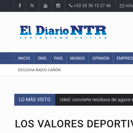
+52 33 36 15 27 46
inf
INICIO
ZMG
PAÍS
MUNDO
OPINIÓN
EMPRES
ESCUCHA RADIO CAÑÓN
LO MÁS VISTO
UdeG convierte residuos de agave e
Quinto Patio
LOS VALORES DEPORTI
Se recuperan ya de ciclosporiasis