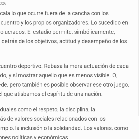
o eliminar la adopción simple
2026
ala lo que ocurre fuera de la cancha con los
2 fosas
ncuentro y los propios organizadores. Lo sucedido en
a el Siapa
nvolucrados. El estadio permite, simbólicamente,
mputación en caso Eli Castro
 detrás de los objetivos, actitud y desempeño de los
alvi niega tala
Feria Corazón de Artesano
cuentro deportivo. Rebasa la mera actuación de cada
ido, y sí mostrar aquello que es menos visible. O,
dense buscado por Interpol
ede, pero también es posible observar ese otro juego,
l que atisbamos el espíritu de una nación.
uales como el respeto, la disciplina, la
más de valores sociales relacionados con los
impio, la inclusión o la solidaridad. Los valores, como
iones políticas y económicas.