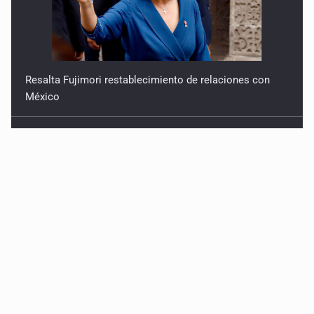
Asume Abelardo De la Espriella como Presidente de
Colombia
Policías bajo la mira: La CEDHJ documenta su