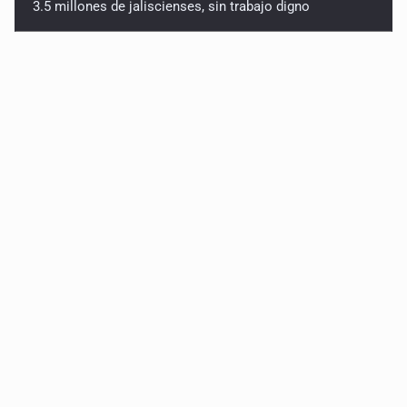
3.5 millones de jaliscienses, sin trabajo digno
IMSS Jalisco concreta dos donaciones multiorgánicas