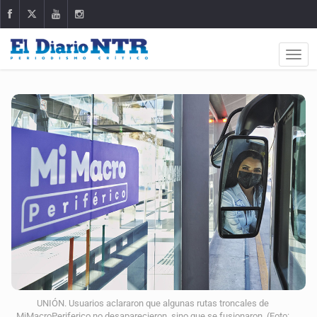
UNIÓN. Usuarios aclararon que algunas rutas troncales de
MiMacroPeriferico no desaparecieron, sino que se fusionaron. (Foto: