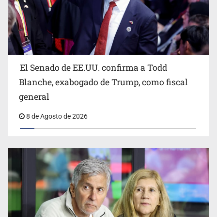
El Senado de EE.UU. confirma a Todd
EU reanudará este sábado inspecciones de aguacate en
Michoacán
Blanche, exabogado de Trump, como fiscal
general
8 de Agosto de 2026