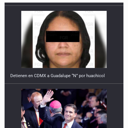
No hay problema de salud
11 de Julio de 2026
Detienen en Tlajomulco a hombre con dos armas de fuego
y más de 50 cartuchos
10 de Julio de 2026
Instalan mesa de seguridad para conductores de ERT
9 de Julio de 2026
Detienen en CDMX a Guadalupe “N” por huachicol
Que tiradero
10 de Julio de 2026
Detienen a conductor por amenazar con arma tras
incidente vial
9 de Julio de 2026