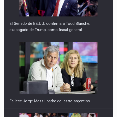
Reactivarán contraflujo en López Mateos Sur a partir del
13 de julio
El Senado de EE.UU. confirma a Todd Blanche,
9 de Julio de 2026
exabogado de Trump, como fiscal general
Y no se enoje con el FBI
9 de Julio de 2026
Lo que quedó del mundial
8 de Julio de 2026
Hombre es investigado por ser autor intelectual del
feminicidio de su madre
7 de Julio de 2026
Fallece Jorge Messi, padre del astro argentino
A ver cuántos quedan
7 de Julio de 2026