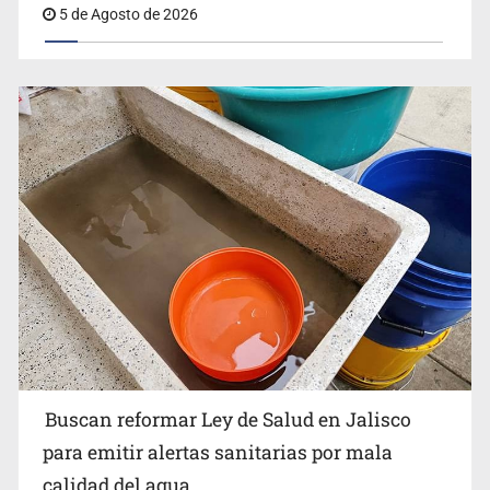
5 de Agosto de 2026
Buscan reformar Ley de Salud en Jalisco para emitir
alertas sanitarias por mala calidad del agua
Buscan reformar Ley de Salud en Jalisco
Citarían a Medrano si persiste falta de diálogo con
para emitir alertas sanitarias por mala
vecinos de Mirador San Isidro
calidad del agua