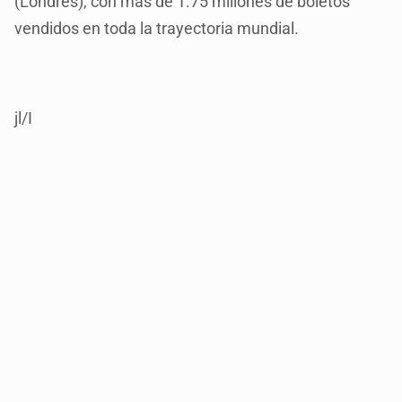
(Londres), con más de 1.75 millones de boletos
vendidos en toda la trayectoria mundial.
jl/I