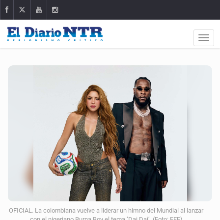
OFICIAL. La colombiana vuelve a liderar un himno del Mundial al lanzar
con el nigeriano Burna Boy el tema ‘Dai Dai’. (Foto: EFE)