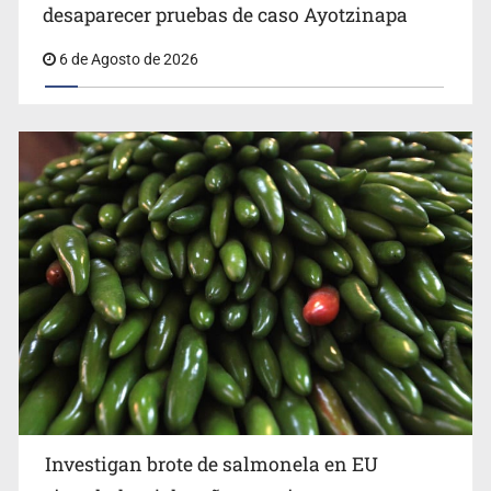
Kershenobich descarta brote de ciclosporiasis en
desaparecer pruebas de caso Ayotzinapa
México
6 de Agosto de 2026
Investigan brote de salmonela en EU