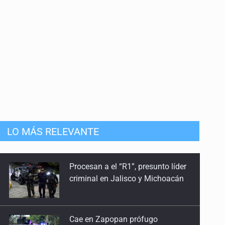
LO MÁS RELEVANTE
Cae en Zapopan prófugo
estadounidense buscado por
Interpol
Aseguran pitón dentro de