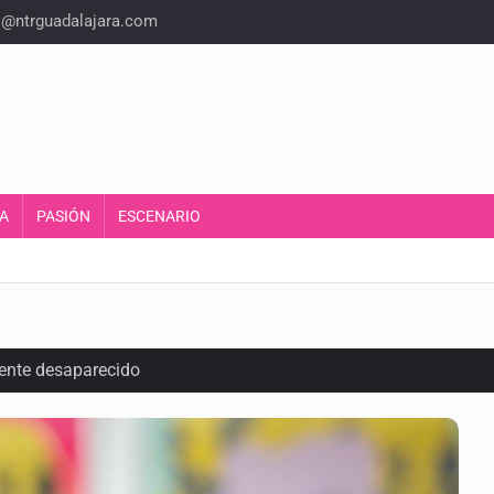
o@ntrguadalajara.com
A
PASIÓN
ESCENARIO
ente desaparecido
intervención unilateral de EUA contra cárteles
a del INE para aprobar lineamientos de fiscalización