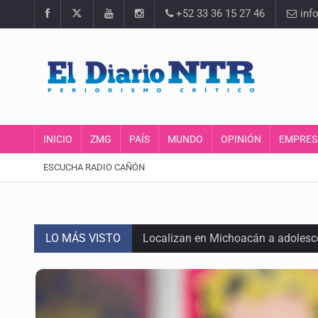
+52 33 36 15 27 46
inf
INICIO
ZMG
PAÍS
MUNDO
OPINIÓN
EMPRES
ESCUCHA RADIO CAÑÓN
LO MÁS VISTO
Localizan en Michoacán a adolesc
México no está preparado para una 
Lamenta Carla Humphrey la negativ