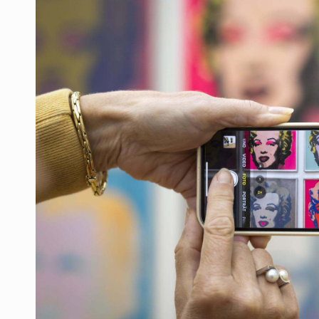
Desapariciones en Jalisco, con com
Aseguran pitón dentro de vivienda 
Sheinbaum anticipa más detencione
Resalta Fujimori restablecimiento 
Asume Abelardo De la Espriella c
Policías bajo la mira: La CEDHJ d
Catean casa por esquema de fraude