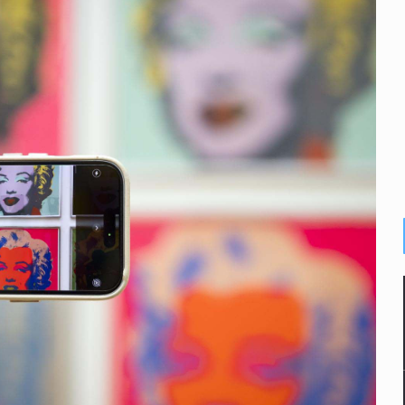
plicidad de policías, afirma Lazos de Amor
de Santa Tere
s por caso Ayotzinapa y promete justicia
de relaciones con México
omo Presidente de Colombia
ocumenta su implicación en desapariciones forzadas
 telefónico