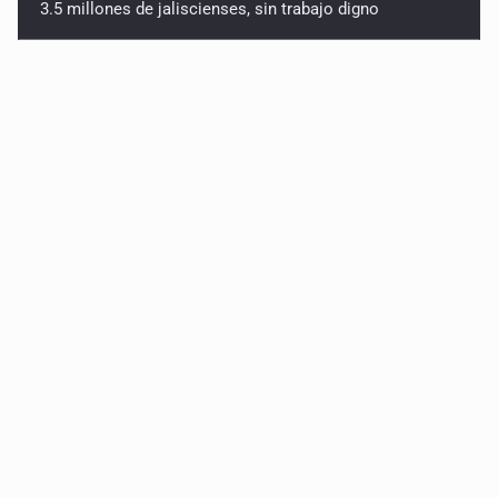
3.5 millones de jaliscienses, sin trabajo digno
IMSS Jalisco concreta dos donaciones multiorgánicas