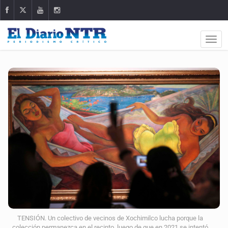
TENSIÓN. Un colectivo de vecinos de Xochimilco lucha porque la
colección permanezca en el recinto, luego de que en 2021 se intentó