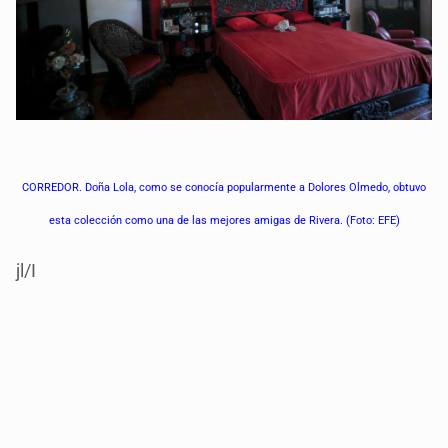
CORREDOR. Doña Lola, como se conocía popularmente a Dolores Olmedo, obtuvo
esta colección como una de las mejores amigas de Rivera. (Foto: EFE)
jl/I