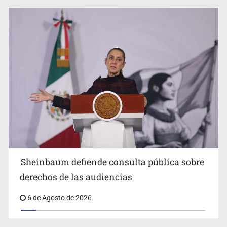
Impulsan jornada informativa sobre epilepsia en Six
Flags
Sheinbaum anuncia refuerzo de seguridad en
Sheinbaum defiende consulta pública sobre
Michoacán para reactivar exportación de aguacate
derechos de las audiencias
6 de Agosto de 2026