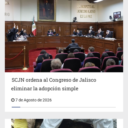
Buscan mantener tradiciones con Feria Corazón de
Artesano
SCJN ordena al Congreso de Jalisco
eliminar la adopción simple
Fiscalía exhuma 126 cuerpos de 32 fosas
7 de Agosto de 2026