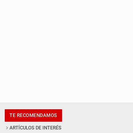
Al archivo la mitad de quejas contra el Siapa
Ya hay solicitud de audiencia de imputación en caso Eli
Castro
TE RECOMENDAMOS
ARTÍCULOS DE INTERÉS