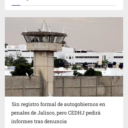
Sheinbaum se reúnen secretario de Estado del Vaticano
Buscan reformar Ley de Salud en Jalisco para emitir
Sin registro formal de autogobiernos en
alertas sanitarias por mala calidad del agua
penales de Jalisco, pero CEDHJ pedirá
informes tras denuncia