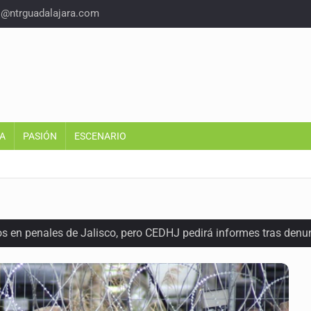
o@ntrguadalajara.com
A
PASIÓN
ESCENARIO
os en penales de Jalisco, pero CEDHJ pedirá informes tras denu
a de diálogo con vecinos de Mirador San Isidro
ques armados