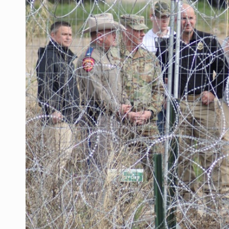
Mujer resulta lesionada tras ataqu
Vinculan a pareja que extorsionaba 
Mueren cuatro personas por volcad
Ken Salazar afirma que no tiene ev
Sheinbaum se reúnen secretario de
Vinculan a responsable de homicid
Buscan reformar Ley de Salud en Ja