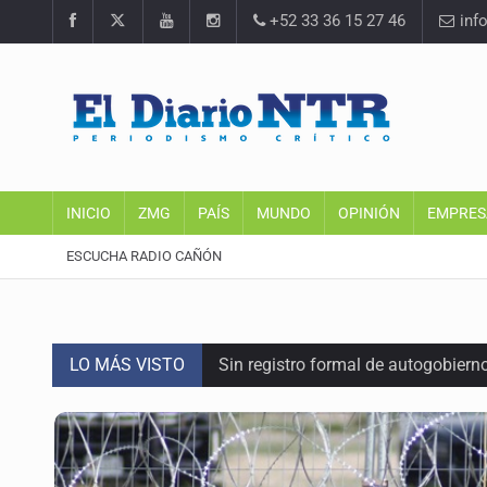
+52 33 36 15 27 46
inf
INICIO
ZMG
PAÍS
MUNDO
OPINIÓN
EMPRES
ESCUCHA RADIO CAÑÓN
LO MÁS VISTO
Sin registro formal de autogobiern
Citarían a Medrano si persiste falt
Asesinan a tres luego de dos ata