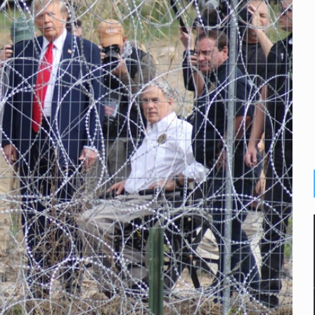
e de pitbull en Zapopan
con peluches para exigir 'cobro de piso'
ura en San Miguel el Alto
idencia de vínculos entre el gobierno de México y el crimen org
 Estado del Vaticano
io registrado en 2025 en Tlaquepaque
lisco para emitir alertas sanitarias por mala calidad del agua