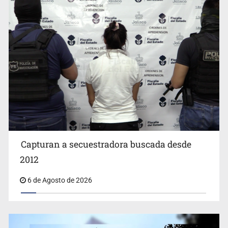
públicos
Capturan a secuestradora buscada desde
Cae ex mando por agresión a ex pareja y procesan a
agente por abuso a menor
2012
6 de Agosto de 2026