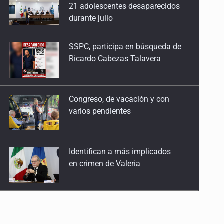
Ricardo Cabezas Talavera
Congreso, de vacación y con
varios pendientes
Identifican a más implicados
en crimen de Valeria
Capturan en Zapopan a
defraudador de paquetes
vacacionales
Capturan a secuestradora
buscada desde 2012