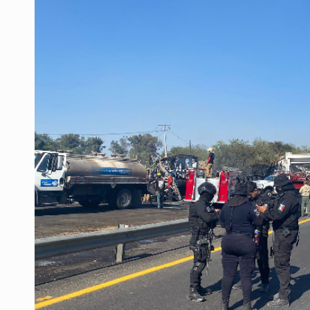
Ex policía es detenido por agresió
Vecinos de Mirador de San Isidro d
Reporta 627 acciones tras inundac
SSPC, participa en búsqueda de R
Proponen consulta popular por desa
Identifican a más implicados en cr
Capturan a secuestradora buscad