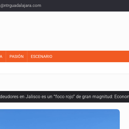
o@ntrguadalajara.com
A
PASIÓN
ESCENARIO
 deudores en Jalisco es un “foco rojo” de gran magnitud: Econo
ra recuperar fondos públicos
arios en Zapopan