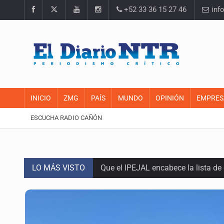
+52 33 36 15 27 46
inf
INICIO
ZMG
PAÍS
MUNDO
OPINIÓN
EMPRES
ESCUCHA RADIO CAÑÓN
LO MÁS VISTO
Que el IPEJAL encabece la lista de
Critican inoperancia de la ASEJ pa
Catean centro de fraudes inmobili