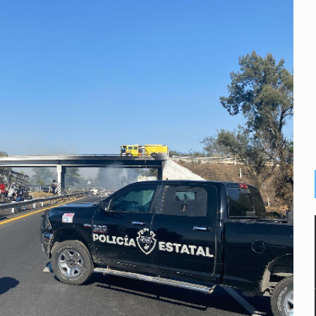
n y amenzas contra su pareja
enuncian tala; IJALVI lo niega
ión en Balcones de Oblatos
icardo Cabezas Talavera
rrollo de vivienda en Mirador de San Isidro
imen de Valeria
a desde 2012