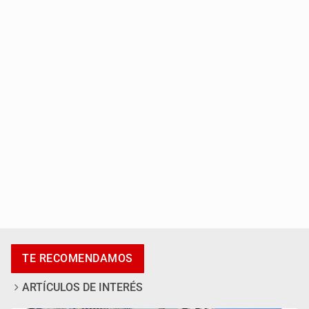
IMSS Jalisco concreta dos donaciones multiorgánicas
Anuncian actividades por Mes de Juventudes
TE RECOMENDAMOS
ARTÍCULOS DE INTERÉS