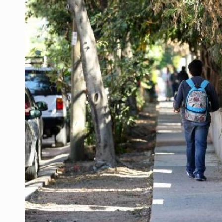
Vinculan a pareja que extorsionaba 
Mueren cuatro personas por volcad
Ken Salazar afirma que no tiene ev
Sheinbaum se reúnen secretario de
Vinculan a responsable de homicid
Parolin expresa respaldo a madre
Buscan reformar Ley de Salud en Ja