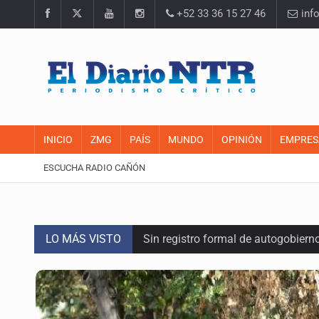
+52 33 36 15 27 46
inf
INICIO
ZMG
PAÍS
MUNDO
OPINIÓN
EMPRES
ESCUCHA RADIO CAÑÓN
LO MÁS VISTO
Sin registro formal de autogobiern
Congreso sólo autorizó donación de
Mujer resulta lesionada tras ataqu