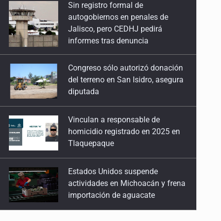
Congreso sólo autorizó donación
del terreno en San Isidro, asegura
diputada
Vinculan a responsable de
homicidio registrado en 2025 en
Tlaquepaque
Estados Unidos suspende
actividades en Michoacán y frena
importación de aguacate
Mueren cuatro personas por
volcadura en San Miguel el Alto
Mujer resulta lesionada tras