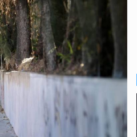
con peluches para exigir 'cobro de piso'
ura en San Miguel el Alto
idencia de vínculos entre el gobierno de México y el crimen org
 Estado del Vaticano
io registrado en 2025 en Tlaquepaque
s buscadoras
lisco para emitir alertas sanitarias por mala calidad del agua