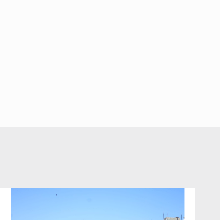
Jalisco para emitir alertas
sanitarias por mala calidad del
agua