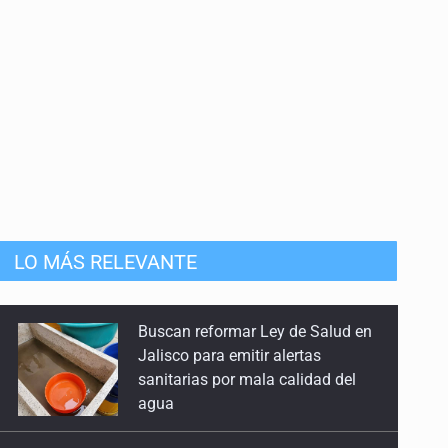
anizado
LO MÁS RELEVANTE
Sin registro formal de
autogobiernos en penales de
Jalisco, pero CEDHJ pedirá
informes tras denuncia