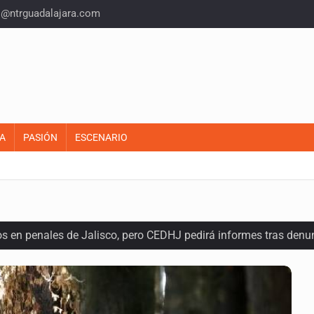
o@ntrguadalajara.com
A
PASIÓN
ESCENARIO
os en penales de Jalisco, pero CEDHJ pedirá informes tras denu
l terreno en San Isidro, asegura diputada
e de pitbull en Zapopan