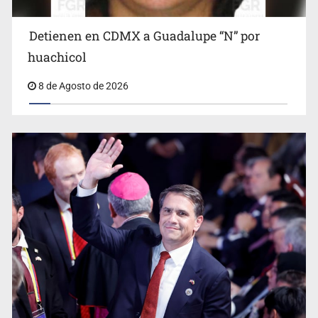
Detienen en CDMX a Guadalupe “N” por
Ciclosporiasis no representa un riesgo epidemiológico
masivo
huachicol
8 de Agosto de 2026