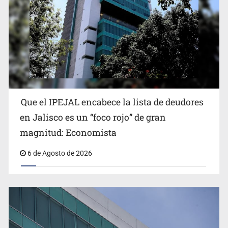
Que el IPEJAL encabece la lista de deudores
Congreso, de vacación y con varios pendientes
en Jalisco es un “foco rojo” de gran
magnitud: Economista
6 de Agosto de 2026