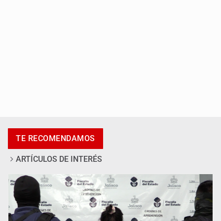
Vecinos de Mirador de San Isidro denuncian tala; IJALVI
TE RECOMENDAMOS
lo niega
ARTÍCULOS DE INTERÉS