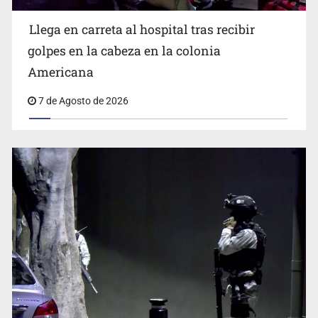
Llega en carreta al hospital tras recibir
Balean a hombre en calles de la colonia Buenos Aires;
detonación alarma a vecinos
golpes en la cabeza en la colonia
Americana
7 de Agosto de 2026