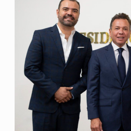
Cae en Zapopan prófugo estadouni
UdeG convierte residuos de agave e
Quinto Patio
Se recuperan ya de ciclosporiasis
SCJN ordena al Congreso de Jalisc
Fiscalía exhuma 126 cuerpos de 3
Balean a hombre en calles de la co