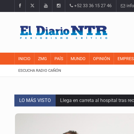
+52 33 36 15 27 46
inf
INICIO
ZMG
PAÍS
MUNDO
OPINIÓN
EMPRES
ESCUCHA RADIO CAÑÓN
LO MÁS VISTO
Llega en carreta al hospital tras r
Motociclista fue perseguido y ases
Descartan riesgo tras reportes de 