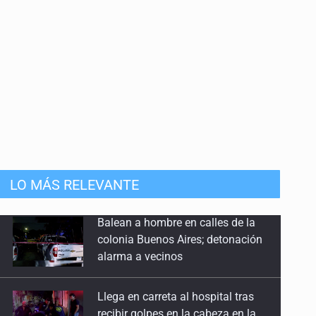
LO MÁS RELEVANTE
Llega en carreta al hospital tras
recibir golpes en la cabeza en la
colonia Americana
Motociclista fue perseguido y