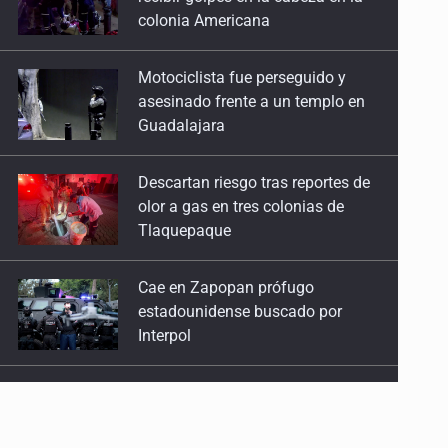
asesinado frente a un templo en
Guadalajara
Descartan riesgo tras reportes de
olor a gas en tres colonias de
Tlaquepaque
Cae en Zapopan prófugo
estadounidense buscado por
Interpol
UdeG convierte residuos de agave
en biotextil
Fiscalía exhuma 126 cuerpos de
32 fosas