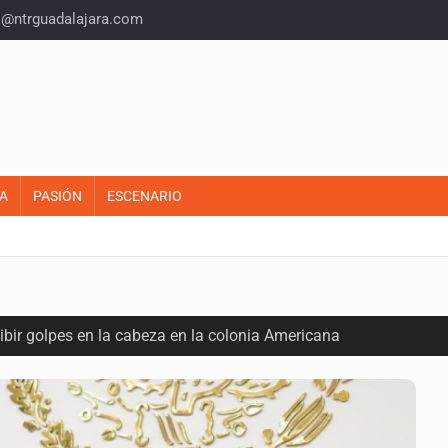
o@ntrguadalajara.com
A
PASIÓN
ESCENARIO
ecibir golpes en la cabeza en la colonia Americana
inado frente a un templo en Guadalajara
olor a gas en tres colonias de Tlaquepaque