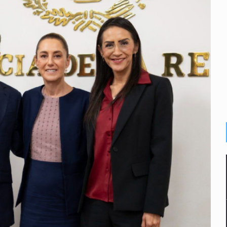
dense buscado por Interpol
n biotextil
o eliminar la adopción simple
2 fosas
lonia Buenos Aires; detonación alarma a vecinos