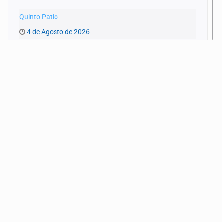
Quinto Patio
4 de Agosto de 2026
Quinto Patio
3 de Agosto de 2026
Quinto Patio
1 de Agosto de 2026
Quinto Patio
31 de Julio de 2026
Quinto Patio
30 de Julio de 2026
Quinto Patio