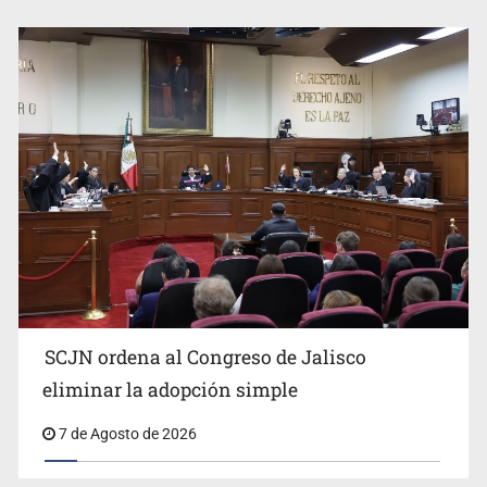
Buscan mantener tradiciones con Feria Corazón de
Artesano
SCJN ordena al Congreso de Jalisco
eliminar la adopción simple
Fiscalía exhuma 126 cuerpos de 32 fosas
7 de Agosto de 2026