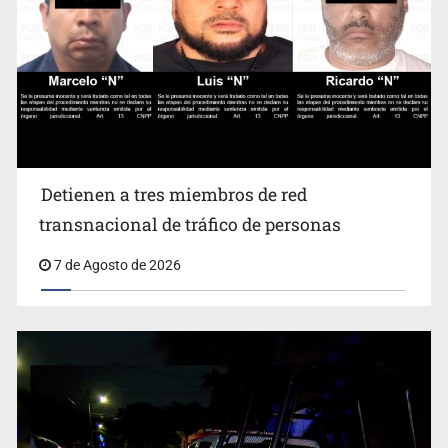
Detienen a tres miembros de red transnacional de
Detienen a tres miembros de red
tráfico de personas
transnacional de tráfico de personas
7 de Agosto de 2026