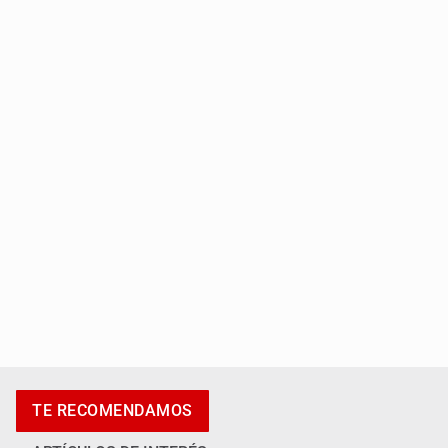
IMSS Jalisco concreta dos donaciones multiorgánicas
Anuncian actividades por Mes de Juventudes
TE RECOMENDAMOS
ARTÍCULOS DE INTERÉS