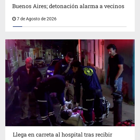
7 de Agosto de 2026
Cae ex mando por agresión a ex pareja y procesan a
agente por abuso a menor
Llega en carreta al hospital tras recibir
Balean a hombre en calles de la colonia Buenos Aires;
detonación alarma a vecinos
golpes en la cabeza en la colonia