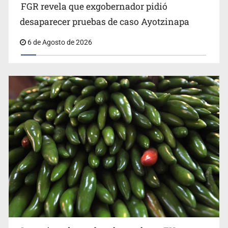
FGR revela que exgobernador pidió
Kershenobich descarta brote de ciclosporiasis en
desaparecer pruebas de caso Ayotzinapa
México
6 de Agosto de 2026