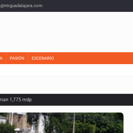
o@ntrguadalajara.com
A
PASIÓN
ESCENARIO
suman 1,775 mdp
as del país para vivir
idencia acusan fallas estructurales