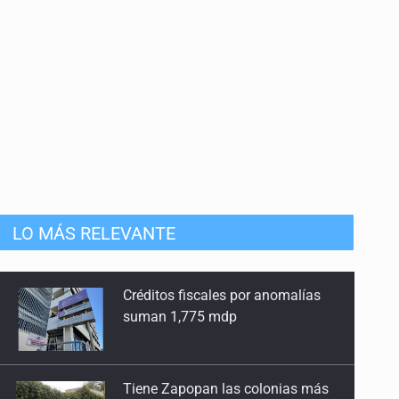
LO MÁS RELEVANTE
Tiene Zapopan las colonias más
caras del país para vivir
Citarían a Medrano si persiste