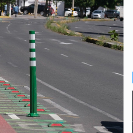
abajo digno
ones multiorgánicas
Juventudes
llas en Siteur
 de la Lactancia