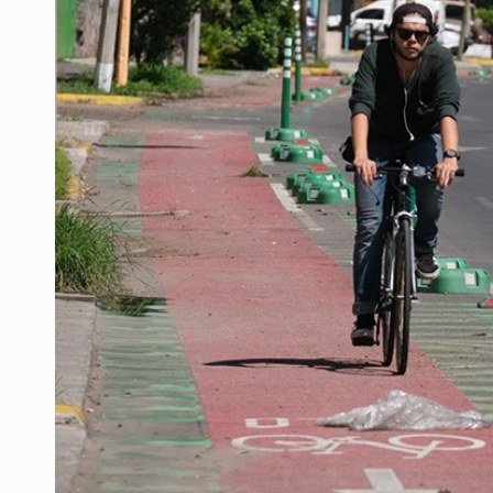
3.5 millones de jaliscienses, sin tr
IMSS Jalisco concreta dos donaci
Anuncian actividades por Mes de 
Dinero oscuro
Se cumplió plazo y continúan las fa
Hacen jornada por Semana Mundial
Quinto Patio