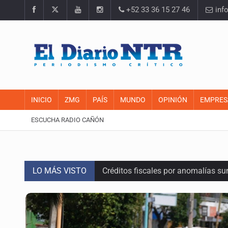
+52 33 36 15 27 46
inf
INICIO
ZMG
PAÍS
MUNDO
OPINIÓN
EMPRES
ESCUCHA RADIO CAÑÓN
LO MÁS VISTO
Créditos fiscales por anomalías 
Tiene Zapopan las colonias más car
Vecinos de Torre A en Latitud Prov