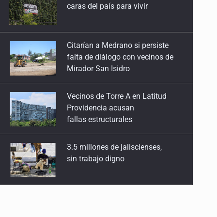
falta de diálogo con vecinos de
Mirador San Isidro
Vecinos de Torre A en Latitud
Providencia acusan
fallas estructurales
3.5 millones de jaliscienses,
sin trabajo digno
IMSS Jalisco concreta
dos donaciones multiorgánicas
Anuncian actividades por Mes
de Juventudes