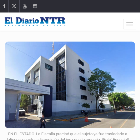
EN EL ESTADO. La Fiscalía precisó que el sujeto ya fue trasladado a
Jalisco y puesto a disposición del juez que lo requería. (Foto: Especial)