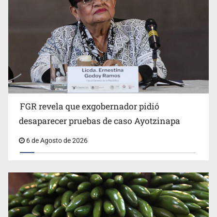
FGR revela que exgobernador pidió
Kershenobich descarta brote de ciclosporiasis en
desaparecer pruebas de caso Ayotzinapa
México
6 de Agosto de 2026