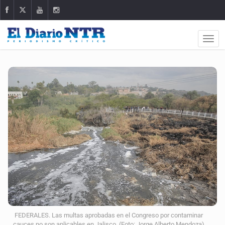
FEDERALES. Las multas aprobadas en el Congreso por contaminar
cauces no son aplicables en Jalisco. (Foto: Jorge Alberto Mendoza)