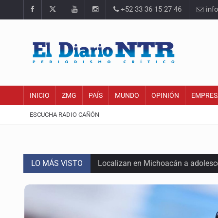
+52 33 36 15 27 46
inf
INICIO
ZMG
PAÍS
MUNDO
OPINIÓN
EMPRES
ESCUCHA RADIO CAÑÓN
LO MÁS VISTO
Localizan en Michoacán a adolesc
México no está preparado para una 
Lamenta Carla Humphrey la negativ