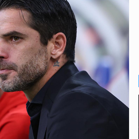
plicidad de policías, afirma Lazos de Amor
de Santa Tere
s por caso Ayotzinapa y promete justicia
de relaciones con México
omo Presidente de Colombia
ocumenta su implicación en desapariciones forzadas
 telefónico