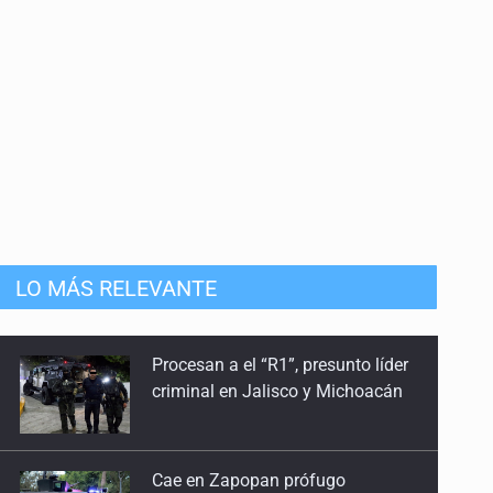
LO MÁS RELEVANTE
Cae en Zapopan prófugo
estadounidense buscado por
Interpol
Aseguran pitón dentro de