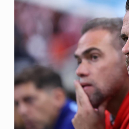
Desapariciones en Jalisco, con com
Aseguran pitón dentro de vivienda 
Sheinbaum anticipa más detencione
Resalta Fujimori restablecimiento 
Asume Abelardo De la Espriella c
Policías bajo la mira: La CEDHJ d
Catean casa por esquema de fraude