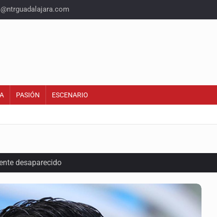
o@ntrguadalajara.com
A
PASIÓN
ESCENARIO
ente desaparecido
intervención unilateral de EUA contra cárteles
a del INE para aprobar lineamientos de fiscalización