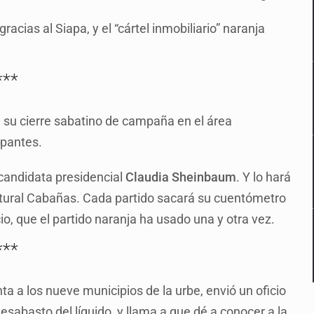
cias al Siapa, y el “cártel inmobiliario” naranja
***
n su cierre sabatino de campaña en el área
ipantes.
 candidata presidencial
Claudia Sheinbaum
. Y lo hará
ultural Cabañas. Cada partido sacará su cuentómetro
o, que el partido naranja ha usado una y otra vez.
***
a a los nueve municipios de la urbe, envió un oficio
esabasto del líquido, y llama a que dé a conocer a la