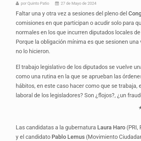
Cae en Zapopan prófugo estadouni
por Quinto Patio
27 de Mayo de 2024
Faltar una y otra vez a sesiones del pleno del
Cong
UdeG convierte residuos de agave e
comisiones en que participan o acudir solo para q
Quinto Patio
normales en los que incurren diputados locales de e
Se recuperan ya de ciclosporiasis
Porque la obligación mínima es que sesionen una v
no lo hicieron.
SCJN ordena al Congreso de Jalisc
Fiscalía exhuma 126 cuerpos de 3
El trabajo legislativo de los diputados se vuelve
como una rutina en la que se aprueban las órdenes 
Balean a hombre en calles de la co
hábitos, en este caso hacer como que se trabaja, es
laboral de los legisladores? Son ¿flojos?, ¿un fra
Las candidatas a la gubernatura
Laura Haro
(PRI,
y el candidato
Pablo Lemus
(Movimiento Ciudadano