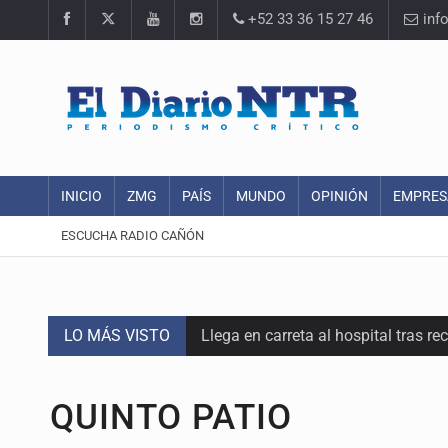
+52 33 36 15 27 46
inf
INICIO
ZMG
PAÍS
MUNDO
OPINIÓN
EMPRES
ESCUCHA RADIO CAÑÓN
LO MÁS VISTO
Llega en carreta al hospital tras r
Motociclista fue perseguido y ases
QUINTO PATIO
Descartan riesgo tras reportes de 