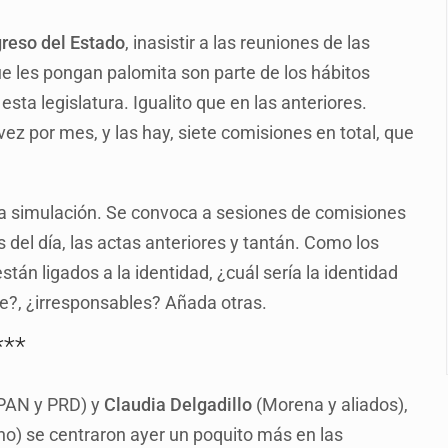
dense buscado por Interpol
reso del Estado
, inasistir a las reuniones de las
n biotextil
ue les pongan palomita son parte de los hábitos
sta legislatura. Igualito que en las anteriores.
ez por mes, y las hay, siete comisiones en total, que
o eliminar la adopción simple
2 fosas
 una simulación. Se convoca a sesiones de comisiones
del día, las actas anteriores y tantán. Como los
lonia Buenos Aires; detonación alarma a vecinos
tán ligados a la identidad, ¿cuál sería la identidad
ude?, ¿irresponsables? Añada otras.
***
 PAN y PRD) y
Claudia Delgadillo
(Morena y aliados),
) se centraron ayer un poquito más en las