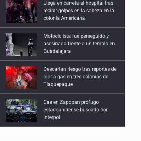
Motociclista fue perseguido y
27 de Julio de 2026
asesinado frente a un templo en
Guadalajara
Quinto Patio
25 de Julio de 2026
Descartan riesgo tras reportes de
olor a gas en tres colonias de
Quinto Patio
Tlaquepaque
24 de Julio de 2026
Cae en Zapopan prófugo
Quinto Patio
estadounidense buscado por
23 de Julio de 2026
Interpol
Quinto Patio
UdeG convierte residuos de agave
22 de Julio de 2026
en biotextil
Quinto Patio
21 de Julio de 2026
Fiscalía exhuma 126 cuerpos de