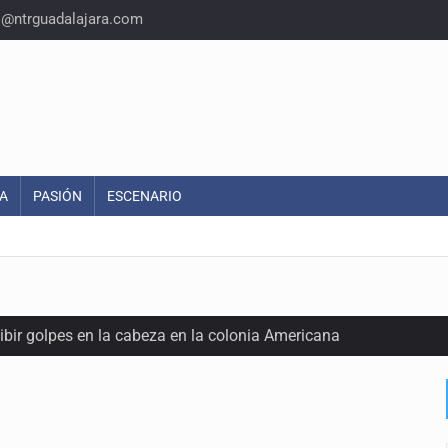
o@ntrguadalajara.com
A
PASIÓN
ESCENARIO
ecibir golpes en la cabeza en la colonia Americana
inado frente a un templo en Guadalajara
olor a gas en tres colonias de Tlaquepaque