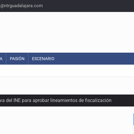
o@ntrguadalajara.com
A
PASIÓN
ESCENARIO
a del INE para aprobar lineamientos de fiscalización
plicidad de policías, afirma Lazos de Amor
domicilio en Santa Teresita