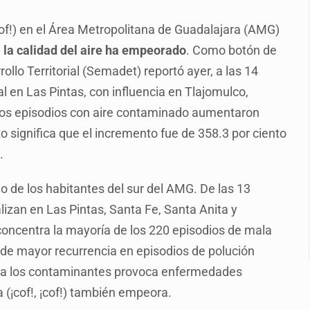
s por caso Ayotzinapa y promete justicia
¡cof!) en el Área Metropolitana de Guadalajara (AMG)
de relaciones con México
,
la calidad del aire ha empeorado
. Como botón de
omo Presidente de Colombia
llo Territorial (Semadet) reportó ayer, a las 14
ocumenta su implicación en desapariciones forzadas
l en Las Pintas, con influencia en Tlajomulco,
 los episodios con aire contaminado aumentaron
criminal en Jalisco y Michoacán
to significa que el incremento fue de 358.3 por ciento
ansnacional de tráfico de personas
.
intervención unilateral de EUA contra cárteles
 de los habitantes del sur del AMG. De las 13
lizan en Las Pintas, Santa Fe, Santa Anita y
concentra la mayoría de los 220 episodios de mala
as de mayor recurrencia en episodios de polución
a a los contaminantes provoca enfermedades
a (¡cof!, ¡cof!) también empeora.