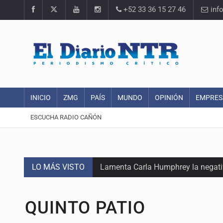
+52 33 36 15 27 46
inf
INICIO
ZMG
PAÍS
MUNDO
OPINIÓN
EMPRES
ESCUCHA RADIO CAÑÓN
LO MÁS VISTO
Lamenta Carla Humphrey la negativ
Desapariciones en Jalisco, con com
QUINTO PATIO
Sorprende serpiente a mujer en su 