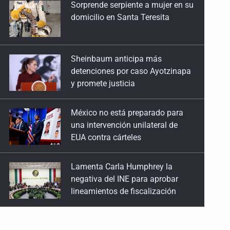
Sheinbaum anticipa más
27 de Julio de 2026
detenciones por caso Ayotzinapa
y promete justicia
Quinto Patio
25 de Julio de 2026
México no está preparado para
una intervención unilateral de
Quinto Patio
EUA contra cárteles
24 de Julio de 2026
Lamenta Carla Humphrey la
Quinto Patio
negativa del INE para aprobar
23 de Julio de 2026
lineamientos de fiscalización
Quinto Patio
Resalta Fujimori restablecimiento
22 de Julio de 2026
de relaciones con México
Quinto Patio
21 de Julio de 2026
Asume Abelardo De la Espriella