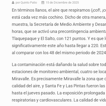
Sheinbaum anticipa más detencione
por Quinto Patio
15 de Diciembre de 2025
En términos llanos, el aire que respiramos (¡cof!, 
Resalta Fujimori restablecimiento 
está cada vez más cochino. Dicho de otra manera
Asume Abelardo De la Espriella c
muestra, la Secretaría de Medio Ambiente y Desarro
Policías bajo la mira: La CEDHJ d
horas, que se activó una precontingencia ambienta
Tlaquepaque y El Salto, con 121 puntos. Y es que
Procesan a el “R1”, presunto líder 
significativamente este año hasta llegar a 220. Es
Detienen a tres miembros de red tr
al comparar con los 48 del mismo periodo de 2024
México no está preparado para una 
La contaminación está dañando la salud sobre todo
estaciones de monitoreo ambiental, cuatro se loca
Miravalle. Es precisamente Miravalle la zona que 
calidad del aire, y Santa Fe y Las Pintas fueron l
hasta el jueves pasado. La exposición prolongad
respiratorias y cardiovasculares. La calidad de vid