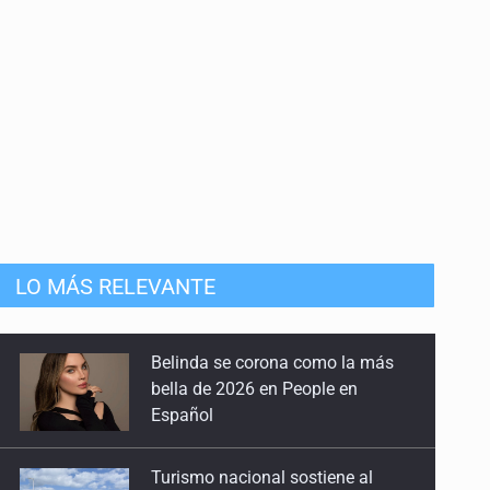
LO MÁS RELEVANTE
Turismo nacional sostiene al
sector en México: 7.5 de cada 10
huéspedes son mexicanos
Día Internacional del Gato: La