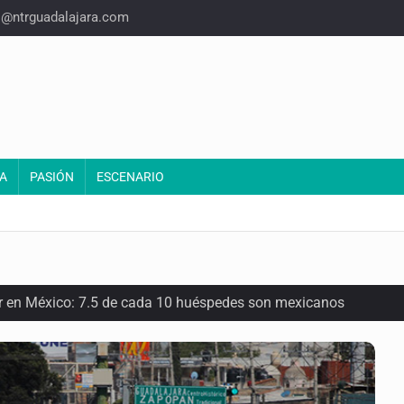
o@ntrguadalajara.com
A
PASIÓN
ESCENARIO
or en México: 7.5 de cada 10 huéspedes son mexicanos
oria del felino que conquistó nuestros hogares e internet
en los Juegos Centroamericanos