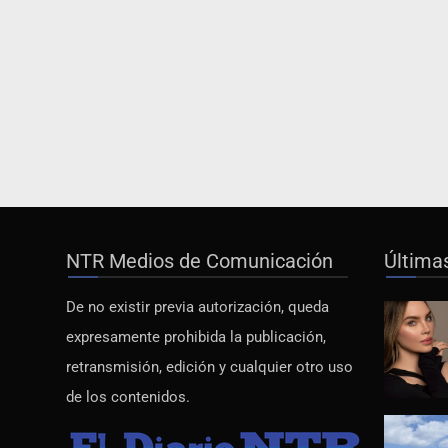
NTR Medios de Comunicación
Última
De no existir previa autorización, queda
expresamente prohibida la publicación,
retransmisión, edición y cualquier otro uso
de los contenidos.