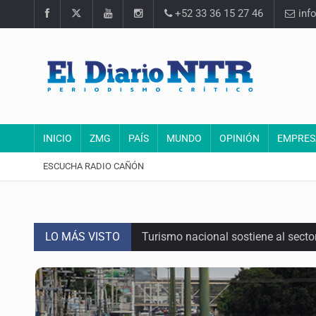
+52 33 36 15 27 46
inf
INICIO
ZMG
PAÍS
MUNDO
OPINIÓN
EMPRES
ESCUCHA RADIO CAÑÓN
LO MÁS VISTO
Turismo nacional sostiene al sect
Día Internacional del Gato: La hist
México rompe su récord histórico 