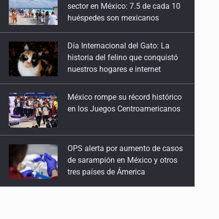
historia del felino que conquistó
nuestros hogares e internet
México rompe su récord histórico
en los Juegos Centroamericanos
OPS alerta por aumento de casos
de sarampión en México y otros
tres países de Ámerica
Ayotzinapa: A casi 12 años, entre
juicios a exfuncionarios y la fuga
de Tomás Zerón
Caen en Zapopan 'El Ruso',
objetivo prioritario por homicidios