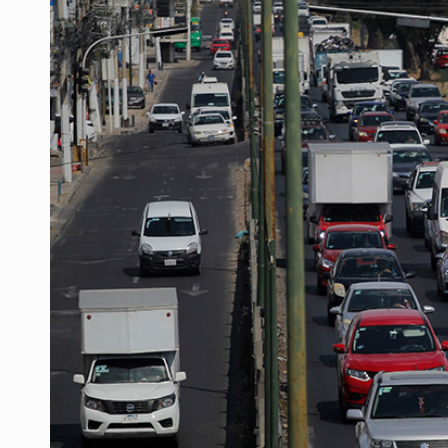
OPS alerta por aumento de casos d
Ayotzinapa: A casi 12 años, entre 
Caen en Zapopan 'El Ruso', objetiv
Pide regidora investigar dictámene
Ciclosporiasis no representa un r
Detienen en CDMX a Guadalupe “N”
Belinda se corona como la más bel