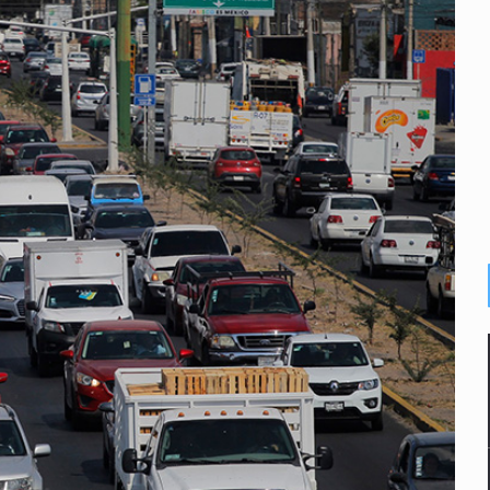
e sarampión en México y otros tres países de Ámerica
juicios a exfuncionarios y la fuga de Tomás Zerón
o prioritario por homicidios en Playa del Carmen
s y desalojo de vecinos en Mirador de San Isidro
iesgo epidemiológico masivo
 por huachicol
la de 2026 en People en Español