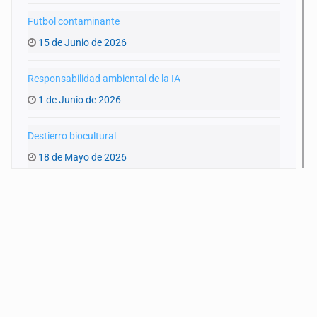
Futbol contaminante
15 de Junio de 2026
Responsabilidad ambiental de la IA
1 de Junio de 2026
Destierro biocultural
18 de Mayo de 2026
Agua y entraña
4 de Mayo de 2026
‘Artemis II’ y el planeta
20 de Abril de 2026
Monitoreo educativo del agua