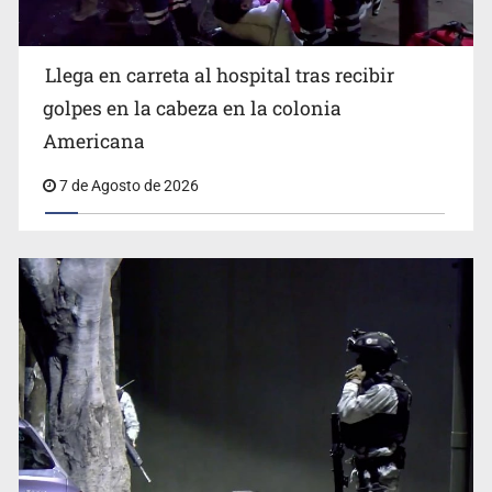
Llega en carreta al hospital tras recibir
Balean a hombre en calles de la colonia Buenos Aires;
detonación alarma a vecinos
golpes en la cabeza en la colonia
Americana
7 de Agosto de 2026