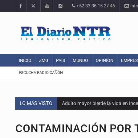
+52 33 36 15 27 46
inf
INICIO
ZMG
PAÍS
MUNDO
OPINIÓN
EMPRES
ESCUCHA RADIO CAÑÓN
LO MÁS VISTO
Adulto mayor pierde la vida en inc
Asesinan a balazos a un hombre en 
CONTAMINACIÓN POR 
Jalisco mantiene la búsqueda de 2