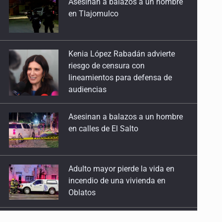
Kenia López Rabadán advierte
26 de Enero de 2026
riesgo de censura con
lineamientos para defensa de
Corta visión ambiental desde el inicio
audiencias
12 de Enero de 2026
Asesinan a balazos a un hombre
en calles de El Salto
Adulto mayor pierde la vida en
incendio de una vivienda en
Oblatos
Advierten retrocesos en
transparencia tras desaparición
del INAI