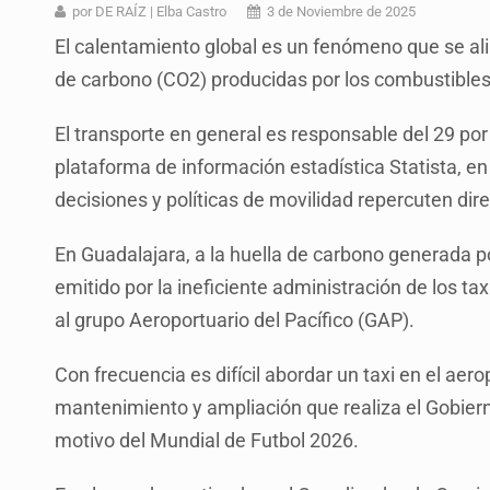
Asesinan a balazos a un hombre e
por DE RAÍZ | Elba Castro
3 de Noviembre de 2025
El calentamiento global es un fenómeno que se al
Desarticulan en Cataluña célula 
de carbono (CO2) producidas por los combustibles
Fallece monseñor Carlos Garfias Me
El transporte en general es responsable del 29 po
Detienen al exgobernador de Guerre
plataforma de información estadística Statista, en 
Anuncian refuerzo de seguridad en
decisiones y políticas de movilidad repercuten d
Sheinbaum defiende consulta públi
En Guadalajara, a la huella de carbono generada 
Capturan en Zapopan a defraudado
emitido por la ineficiente administración de los t
al grupo Aeroportuario del Pacífico (GAP).
Con frecuencia es difícil abordar un taxi en el aer
mantenimiento y ampliación que realiza el Gobierno
motivo del Mundial de Futbol 2026.