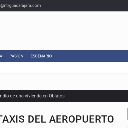
o@ntrguadalajara.com
A
PASIÓN
ESCENARIO
endio de una vivienda en Oblatos
calles de El Salto
TAXIS DEL AEROPUERTO
1 adolescentes desaparecidos durante julio