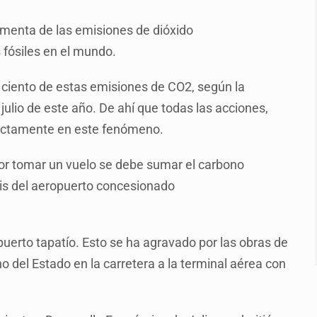
n Tlajomulco
imenta de las emisiones de dióxido
del CJNG y decomisan 2.5 toneladas de metanfetamina
 fósiles en el mundo.
rlos, arzobispo emérito de Morelia
r ciento de estas emisiones de CO2, según la
ro, Ángel Aguirre
julio de este año. De ahí que todas las acciones,
 Michoacán para reactivar exportación de aguacate
irectamente en este fenómeno.
ca sobre derechos de las audiencias
por tomar un vuelo se debe sumar el carbono
r de paquetes vacacionales
axis del aeropuerto concesionado
opuerto tapatío. Esto se ha agravado por las obras de
 del Estado en la carretera a la terminal aérea con