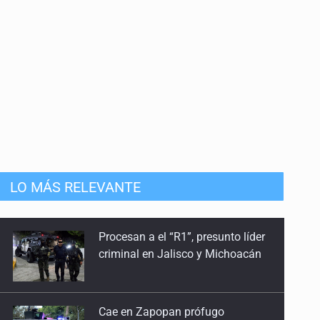
LO MÁS RELEVANTE
Cae en Zapopan prófugo
estadounidense buscado por
Interpol
Aseguran pitón dentro de