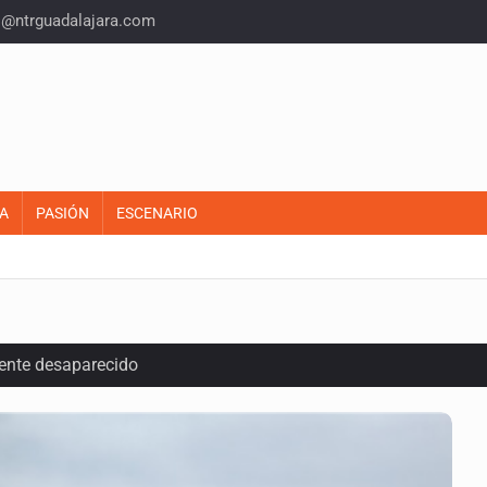
o@ntrguadalajara.com
A
PASIÓN
ESCENARIO
ente desaparecido
intervención unilateral de EUA contra cárteles
a del INE para aprobar lineamientos de fiscalización