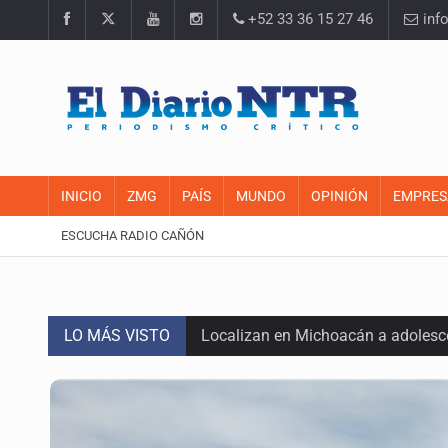
+52 33 36 15 27 46
inf
INICIO
ZMG
PAÍS
MUNDO
OPINIÓN
EMPRES
ESCUCHA RADIO CAÑÓN
LO MÁS VISTO
Localizan en Michoacán a adolesc
México no está preparado para una 
Lamenta Carla Humphrey la negativ