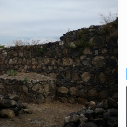
plicidad de policías, afirma Lazos de Amor
de Santa Tere
s por caso Ayotzinapa y promete justicia
de relaciones con México
omo Presidente de Colombia
ocumenta su implicación en desapariciones forzadas
 telefónico