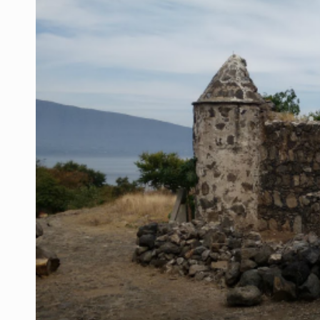
Desapariciones en Jalisco, con com
Aseguran pitón dentro de vivienda 
Sheinbaum anticipa más detencione
Resalta Fujimori restablecimiento 
Asume Abelardo De la Espriella c
Policías bajo la mira: La CEDHJ d
Catean casa por esquema de fraude