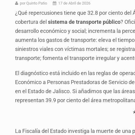
Quinto Patio
por Quinto Patio
17 de Abril de 2026
¿Qué repercusiones tiene que 32.8 por ciento del
Jalisco lidera entre sancionados p
cobertura del
sistema de transporte público
? Ofi
Avalan rebaja del Siapa para 203 
desarrollo económico y social; incrementa la percep
Realizan primera boda de persona
aumenta los gastos de transporte: eleva el tiempo 
siniestros viales con víctimas mortales; se registr
Entrega apoyos a afectados por llu
transporte; fomenta el transporte irregular y ace
Accidentes resaltan en causas de
El diagnóstico está incluido en las reglas de ope
El Senado de EE.UU. confirma a To
Económico a Personas Prestadoras de Servicio de 
en el Estado de Jalisco. Si añadimos que las áreas
representan 39.9 por ciento del área metropolitana
La Fiscalía del Estado investiga la muerte de una