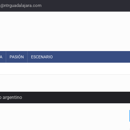
o@ntrguadalajara.com
A
PASIÓN
ESCENARIO
o argentino
iones de aguacate en Michoacán
inal y obtiene el boleto a los Juegos Olímpicos