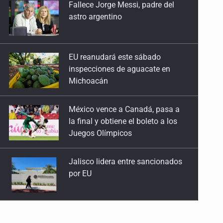
EU reanudará este sábado
28 de Julio de 2026
inspecciones de aguacate en
Michoacán
Quinto Patio
27 de Julio de 2026
México vence a Canadá, pasa a
la final y obtiene el boleto a los
Quinto Patio
Juegos Olímpicos
25 de Julio de 2026
Jalisco lidera entre sancionados
Quinto Patio
por EU
24 de Julio de 2026
Quinto Patio
Exigen con protesta
23 de Julio de 2026
atender desaparición de menores
Quinto Patio
22 de Julio de 2026
Procesan a el “R1”, presunto líder