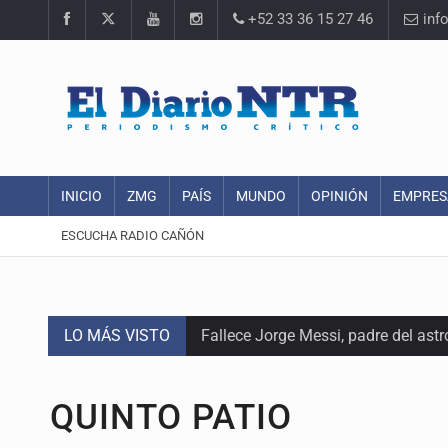
+52 33 36 15 27 46
inf
INICIO
ZMG
PAÍS
MUNDO
OPINIÓN
EMPRES
ESCUCHA RADIO CAÑÓN
LO MÁS VISTO
Fallece Jorge Messi, padre del astr
EU reanudará este sábado inspecc
QUINTO PATIO
México vence a Canadá, pasa a la f