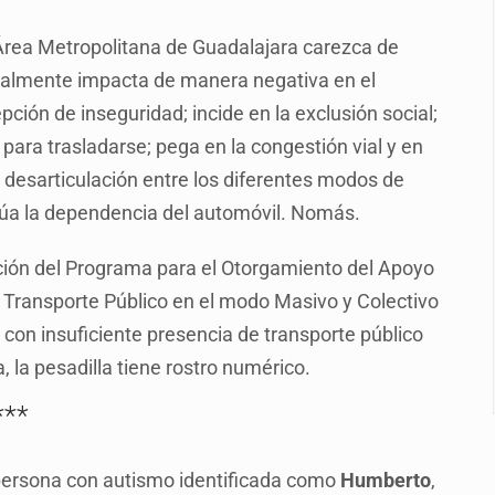
 Área Metropolitana de Guadalajara carezca de
or EU
cialmente impacta de manera negativa en el
colonias
ción de inseguridad; incide en la exclusión social;
s sordas en Zapopan
para trasladarse; pega en la congestión vial y en
a desarticulación entre los diferentes modos de
vias en Oblatos
ntúa la dependencia del automóvil. Nomás.
 muerte
ración del Programa para el Otorgamiento del Apoyo
dd Blanche, exabogado de Trump, como fiscal general
Transporte Público en el modo Masivo y Colectivo
 con insuficiente presencia de transporte público
, la pesadilla tiene rostro numérico.
***
 persona con autismo identificada como
Humberto
,